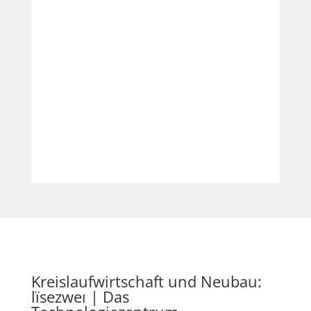

Produktpässe
Werden Automatisiert erzeugt
Kreislaufwirtschaft und Neubau:
lïsezweı | Das