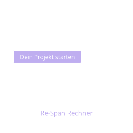
erzeugt einen Vorschlag, der dann verfeinert
werden kann. Dies hilft uns die KI zu
verbessern und Dir, viele Stunden Eingaben zu
sparen.
Dein Projekt starten
Re-Span Rechner