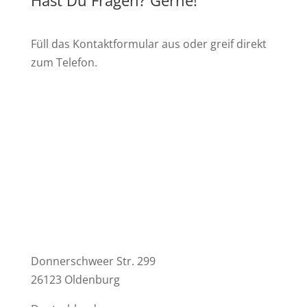
Füll das Kontaktformular aus oder greif direkt
zum Telefon.
Phone
+49 (0) 160 96449995
E-Mail
kontakt(at)lemiloop.de
Homebase
Donnerschweer Str. 299
26123 Oldenburg